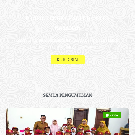
PROFIL LENGKAP SDIT DAAR EL
HASANAH
Kenali Lebih Jauh Tentang SDIT Daar El Hasanah dan Jadilah
Bagian Dari Keluarga Besar Kami
KLIK DISINI
SEMUA PENGUMUMAN
Berita