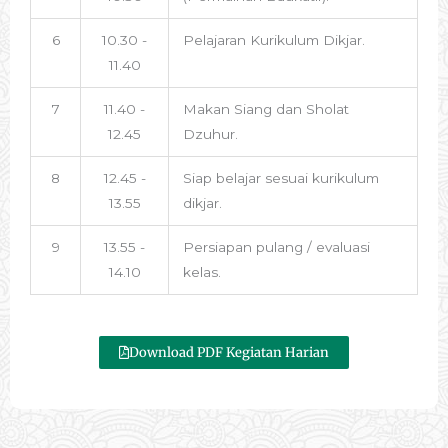
6
10.30 -
Pelajaran Kurikulum Dikjar.
11.40
7
11.40 -
Makan Siang dan Sholat
12.45
Dzuhur.
8
12.45 -
Siap belajar sesuai kurikulum
13.55
dikjar.
9
13.55 -
Persiapan pulang / evaluasi
14.10
kelas.
Download PDF Kegiatan Harian