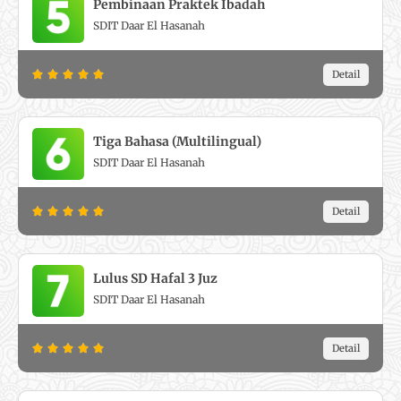
Pembinaan Praktek Ibadah
d
5
SDIT Daar El Hasanah
5
o
R
Detail





u
a
t
t
o
e
f
Tiga Bahasa (Multilingual)
d
5
SDIT Daar El Hasanah
5
o
R
Detail





u
a
t
t
o
e
f
Lulus SD Hafal 3 Juz
d
5
SDIT Daar El Hasanah
5
o
R
Detail





u
a
t
t
o