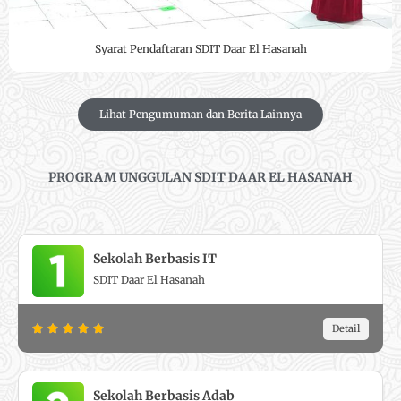
Syarat Pendaftaran SDIT Daar El Hasanah
Lihat Pengumuman dan Berita Lainnya
PROGRAM UNGGULAN SDIT DAAR EL HASANAH
Sekolah Berbasis IT
SDIT Daar El Hasanah
R
Detail





a
t
e
Sekolah Berbasis Adab