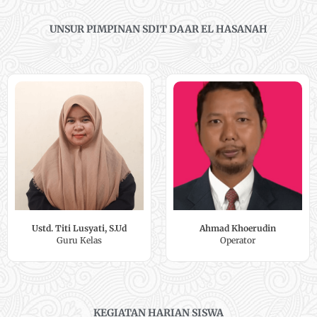
e
f
UNSUR PIMPINAN SDIT DAAR EL HASANAH
d
5
5
o
u
t
o
f
5
Ustd. Titi Lusyati, S.Ud
Ahmad Khoerudin
Guru Kelas
Operator
KEGIATAN HARIAN SISWA