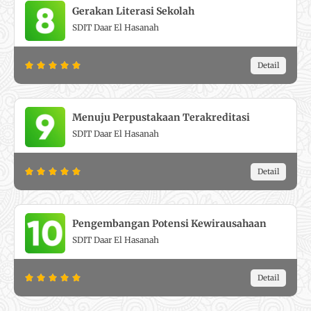
e
f
Gerakan Literasi Sekolah
d
5
SDIT Daar El Hasanah
5
o
R
Detail





u
a
t
t
o
e
f
Menuju Perpustakaan Terakreditasi
d
5
SDIT Daar El Hasanah
5
o
R
Detail





u
a
t
t
o
e
f
Pengembangan Potensi Kewirausahaan
d
5
SDIT Daar El Hasanah
5
o
R
Detail





u
a
t
t
o