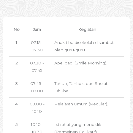
No
Jam
Kegiatan
1
07.15 -
Anak tiba disekolah disambut
07.30
oleh guru-guru.
2
07.30 -
Apel pagi (Smile Morning).
07.45
3
07.45 -
Tahsin, Tahfidz, dan Sholat
09.00
Dhuha.
4
09.00 -
Pelajaran Umum (Regular).
10.10
5
10.10 -
Istirahat yang mendidik
10.30
(Permainan Edukatif).